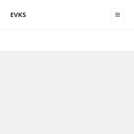
EVKS
MENÜÜ
JA
MOODULID